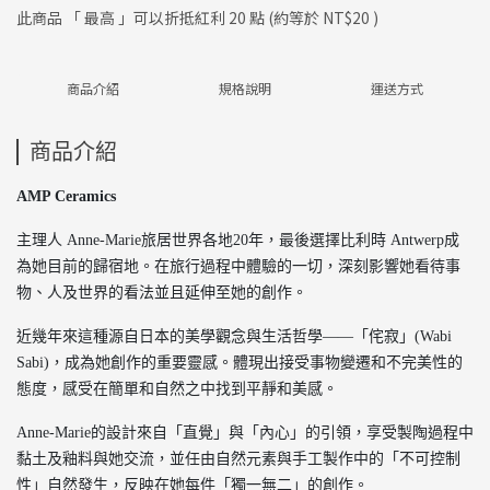
此商品 「 最高 」可以折抵紅利
20
點 (約等於
NT$20
)
商品介紹
規格說明
運送方式
商品介紹
AMP Ceramics
主理人 Anne-Marie旅居世界各地20年，最後選擇比利時 Antwerp成
為她目前的歸宿地。在旅行過程中體驗的一切，深刻影響她看待事
物、人及世界的看法並且延伸至她的創作。
近幾年來這種源自日本的美學觀念與生活哲學——「侘寂」(Wabi
Sabi)，成為她創作的重要靈感。體現出接受事物變遷和不完美性的
態度，感受在簡單和自然之中找到平靜和美感。
Anne-Marie的設計來自「直覺」與「內心」的引領，享受製陶過程中
黏土及釉料與她交流，並任由自然元素與手工製作中的「不可控制
性」自然發生，反映在她每件「獨一無二」的創作。