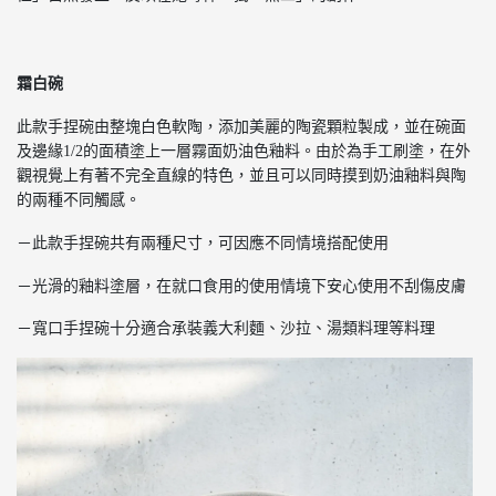
霜白碗
此款手捏碗由整塊白色軟陶，添加美麗的陶瓷顆粒製成，並在碗面
及邊緣1/2的面積塗上一層霧面奶油色釉料。由於為手工刷塗，在外
觀視覺上有著不完全直線的特色，並且可以同時摸到奶油釉料與陶
的兩種不同觸感。
－此款手捏碗共有兩種尺寸，可因應不同情境搭配使用
－光滑的釉料塗層，在就口食用的使用情境下安心使用不刮傷皮膚
－寬口手捏碗十分適合承裝義大利麵、沙拉、湯類料理等料理