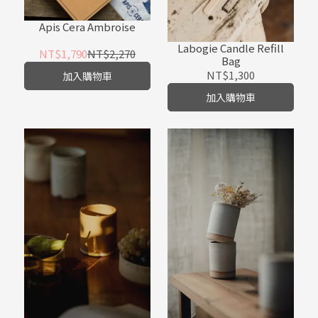
Apis Cera Ambroise
Labogie Candle Refill
NT$1,790
NT$2,270
Bag
NT$1,300
加入購物車
加入購物車