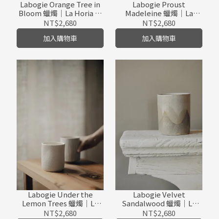
Labogie Orange Tree in
Labogie Proust
Bloom 蠟燭｜La Horia 陶
Madeleine 蠟燭｜La
罐
Poudrée 陶罐
NT$2,680
NT$2,680
加入購物車
加入購物車
Labogie Under the
Labogie Velvet
Lemon Trees 蠟燭｜La
Sandalwood 蠟燭｜La
Suna 陶罐
Malmo 陶罐
NT$2,680
NT$2,680