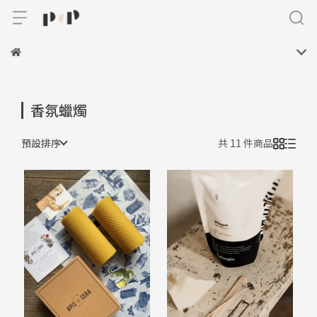
香氛蠟燭
預設排序
共 11 件商品